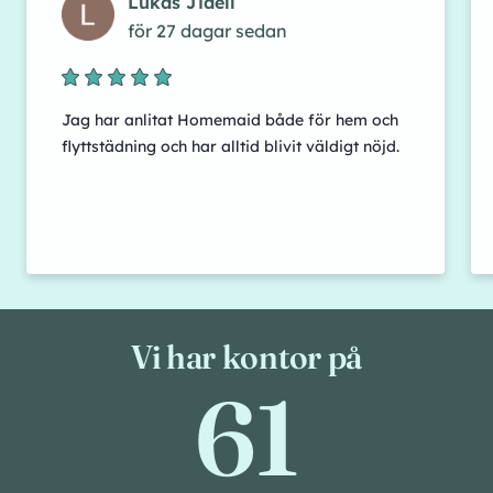
Lukas Jidell
för 27 dagar sedan
Jag har anlitat Homemaid både för hem och
flyttstädning och har alltid blivit väldigt nöjd.
Vi har kontor på
61
61