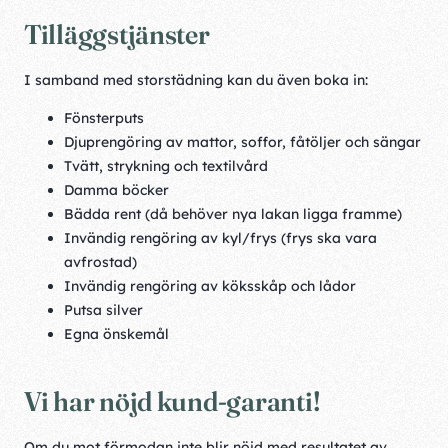
Tilläggstjänster
I samband med storstädning kan du även boka in:
Fönsterputs
Djuprengöring av mattor, soffor, fåtöljer och sängar
Tvätt, strykning och textilvård
Damma böcker
Bädda rent (då behöver nya lakan ligga framme)
Invändig rengöring av kyl/frys (frys ska vara
avfrostad)
Invändig rengöring av köksskåp och lådor
Putsa silver
Egna önskemål
Vi har nöjd kund-garanti!
Om du mot förmodan inte blir nöjd med resultatet av