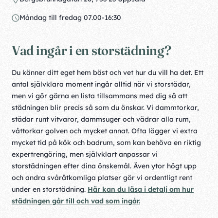
Måndag till fredag 07.00-16:30
Vad ingår i en storstädning?
Du känner ditt eget hem bäst och vet hur du vill ha det. Ett
antal självklara moment ingår alltid när vi storstädar,
men vi gör gärna en lista tillsammans med dig så att
städningen blir precis så som du önskar. Vi dammtorkar,
städar runt vitvaror, dammsuger och vädrar alla rum,
våttorkar golven och mycket annat. Ofta lägger vi extra
mycket tid på kök och badrum, som kan behöva en riktig
expertrengöring, men självklart anpassar vi
storstädningen efter dina önskemål. Även ytor högt upp
och andra svåråtkomliga platser gör vi ordentligt rent
under en storstädning.
Här kan du läsa i detalj om hur
städningen går till och vad som ingår.