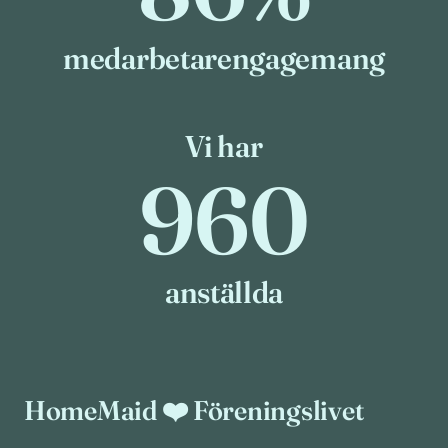
medarbetarengagemang
Vi har
960
960
anställda
HomeMaid ❤️ Föreningslivet