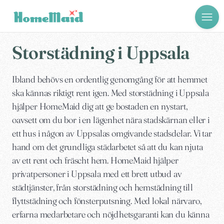
Storstädning i Uppsala
Ibland behövs en ordentlig genomgång för att hemmet
ska kännas riktigt rent igen. Med storstädning i Uppsala
hjälper HomeMaid dig att ge bostaden en nystart,
oavsett om du bor i en lägenhet nära stadskärnan eller i
ett hus i någon av Uppsalas omgivande stadsdelar. Vi tar
hand om det grundliga städarbetet så att du kan njuta
av ett rent och fräscht hem. HomeMaid hjälper
privatpersoner i Uppsala med ett brett utbud av
städtjänster, från storstädning och hemstädning till
flyttstädning och fönsterputsning. Med lokal närvaro,
erfarna medarbetare och nöjdhetsgaranti kan du känna