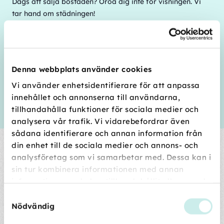
Dags att sälja bostaden? Oroa dig inte för visningen. Vi
tar hand om städningen!
Boka nu
eller
läs mer om visningsstädning här
.
... och lite av varje
Tvätta och stryka, bona golv, passa ditt hem under
Denna webbplats använder cookies
semestern, putsa silver — vi löser det mesta i samband
Vi använder enhetsidentifierare för att anpassa
med din hemstädning. Har du inte abonnemang på
innehållet och annonserna till användarna,
hemstäd så kan vi självklart hjälpa dig ändå!
tillhandahålla funktioner för sociala medier och
Boka nu
eller
läs om våra övriga tjänster här.
analysera vår trafik. Vi vidarebefordrar även
sådana identifierare och annan information från
Fyra bra skäl att välja HomeMaid
din enhet till de sociala medier och annons- och
analysföretag som vi samarbetar med. Dessa kan i
sin tur kombinera informationen med annan
information som du har tillhandahållit eller som de
har samlat in när du har använt deras tjänster.
Vi garanterar att du blir nöjd
Samtyckesval
Nödvändig
Och om du någon gång inte är helt nöjd, så finns vår Nöjd