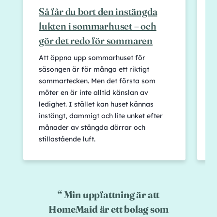
Så får du bort den instängda
lukten i sommarhuset – och
–
gör det redo för sommaren
Att öppna upp sommarhuset för
S
säsongen är för många ett riktigt
m
sommartecken. Men det första som
h
möter en är inte alltid känslan av
f
ledighet. I stället kan huset kännas
o
instängt, dammigt och lite unket efter
h
månader av stängda dörrar och
s
stillastående luft.
d
Min uppfattning är att
HomeMaid är ett bolag som