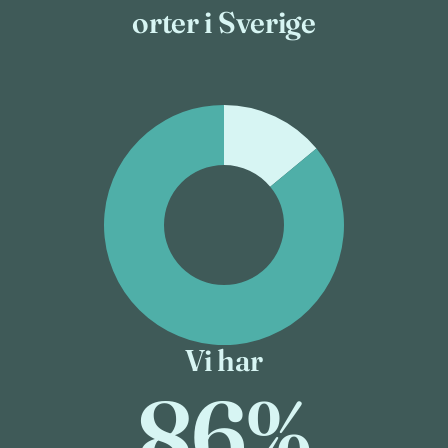
orter i Sverige
Vi har
86%