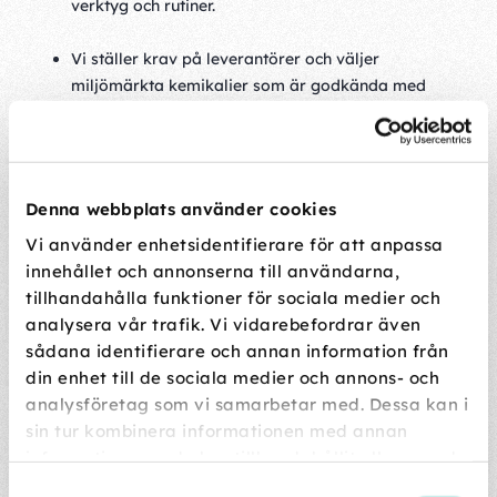
verktyg och rutiner.
Vi ställer krav på leverantörer och väljer
miljömärkta kemikalier som är godkända med
Svanen, Svenska Naturskyddsföreningens märke
eller annan likvärdig miljöklassificering och
städutrustning.
Denna webbplats använder cookies
I den mån det går väljer vi kemikalier, material och
Vi använder enhetsidentifierare för att anpassa
verktyg som är närproducerade.
innehållet och annonserna till användarna,
tillhandahålla funktioner för sociala medier och
Vi begränsar användningen av kemikalier.
analysera vår trafik. Vi vidarebefordrar även
sådana identifierare och annan information från
Vi begränsar användningen av plast såsom den
din enhet till de sociala medier och annons- och
förekommer i plastpåsar mm för engångsbruk. Och
analysföretag som vi samarbetar med. Dessa kan i
använder plast som är helt komposterbar.
sin tur kombinera informationen med annan
information som du har tillhandahållit eller som de
Vi källsorterar kontorsmaterial och avfall i enlighet
har samlat in när du har använt deras tjänster.
med respektive kommuns källsorteringsprogram.
Samtyckesval