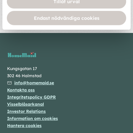
Tillåt urval
ansvar med miljöfrågor och i mån av förmåga stötta
projekt som har positiva effekter på miljön så väl som
samhällsklimatet.
Endast nödvändiga cookies
Kungsgatan 17
302 46 Halmstad
info@homemaid.se
Kontakta oss
Integritetspolicy GDPR
Visselblåsarkanal
Investor Relations
Information om cookies
Hantera cookies