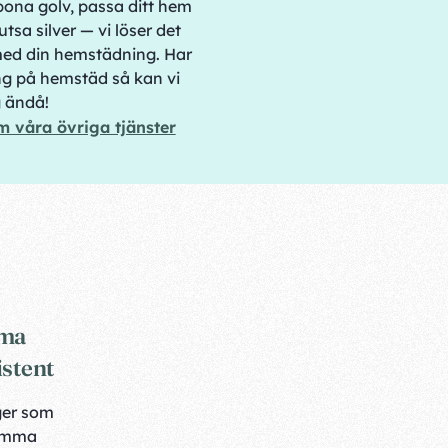
bona golv, passa ditt hem
tsa silver — vi löser det
ed din hemstädning. Har
g på hemstäd så kan vi
g ändå!
m våra övriga tjänster
mma
istent
ger som
amma