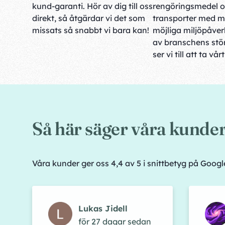
kund-garanti. Hör av dig till oss
rengöringsmedel 
direkt, så åtgärdar vi det som
transporter med m
missats så snabbt vi bara kan!
möjliga miljöpåve
av branschens stör
ser vi till att ta vår
Så här säger våra kunde
Våra kunder ger oss 4,4 av 5 i snittbetyg på Goog
Lukas Jidell
för 27 dagar sedan