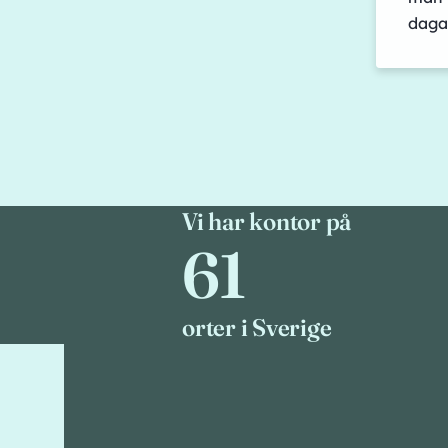
daga
Vi har kontor på
61
61
orter i Sverige