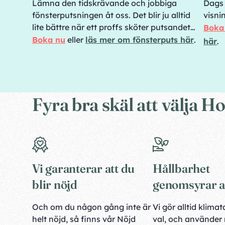
Lämna den tidskrävande och jobbiga
Dags 
fönsterputsningen åt oss. Det blir ju alltid
visni
lite bättre när ett proffs sköter putsandet…
Boka
Boka nu
eller
läs mer om fönsterputs här
.
här
.
Fyra bra skäl att välja
Vi garanterar att du
Hållbarhet
blir nöjd
genomsyrar al
Och om du någon gång inte är
Vi gör alltid klim
helt nöjd, så finns vår Nöjd
val, och använder