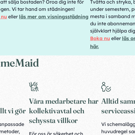
att sälja bostaden? Oroa dig inte för
Tvätta och stryka, 
ngen. Vi tar hand om städningen!
under semestern, pu
mesta i samband m
 nu
eller
läs mer om visningsstädning
du inte abonneman
självklart hjälpa di
Boka nu
eller
läs o
här.
 HomeMaid
Våra medarbetare har
Alltid sa
lt vi gör
kollektivavtal och
serviceass
schyssta villkor
atanpassade
Vi schemaläg
 metoder,
huvudregel s
För oss är säkerhet och