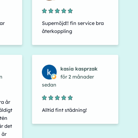
ar
Supernöjd!! fin service bra
återkoppling
kasia kasprzak
n
för 2 månader
sedan
ra år
äldigt
Alltid fint städning!
itén
är det
 är