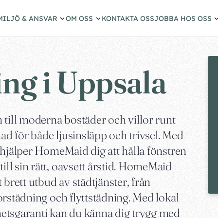
MILJÖ & ANSVAR
OM OSS
KONTAKTA OSS
JOBBA HOS OSS
ng i Uppsala
 till moderna bostäder och villor runt
nad för både ljusinsläpp och trivsel. Med
 hjälper HomeMaid dig att hålla fönstren
l sin rätt, oavsett årstid. HomeMaid
 brett utbud av städtjänster, från
orstädning och flyttstädning. Med lokal
etsgaranti kan du känna dig trygg med