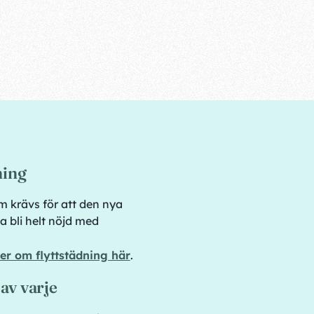
ning
m krävs för att den nya
a bli helt nöjd med
er om flyttstädning här
.
e av varje