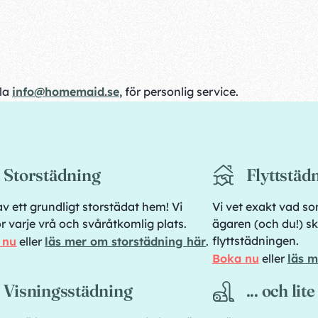
ila
info@homemaid.se
, för personlig service.
Storstädning
Flyttstäd
av ett grundligt storstädat hem! Vi
Vi vet exakt vad so
r varje vrå och svåråtkomlig plats.
ägaren (och du!) sk
flyttstädningen.
 nu
eller
läs mer om storstädning här
.
Boka nu
eller
läs m
Visningsstädning
... och lit