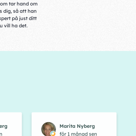
som tar hand om
 dig, så att han
xpert på just ditt
 vill ha det.
erg
Marita Nyberg
n
för 1 månad sen