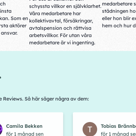
och
medarbetare 
schyssta villkor en självklarhet.
insta
städningen hos
Våra medarbetare har
rkan. Som en
eller hon blir e
kollektivavtal, försäkringar,
sta aktörer
hem och hur du
avtalspension och rättvisa
t ansvar.
arbetsvillkor. För utan våra
medarbetare är vi ingenting.
r
le Reviews. Så här säger några av dem:
Camila Bekken
Tobias Brännb
för 1 månad sen
för 1 månad se