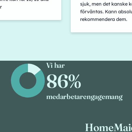
sjuk, men det kanske 
r
förväntas. Kann absol
rekommendera dem.
Vi har
86%
medarbetarengagemang
HomeMaid 