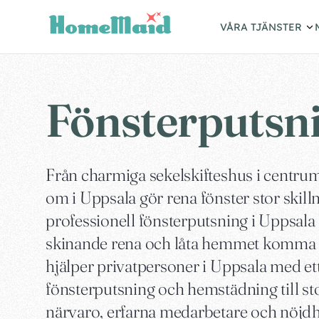
VÅRA TJÄNSTER
Fönsterputsni
Från charmiga sekelskifteshus i centrum
om i Uppsala gör rena fönster stor skill
professionell fönsterputsning i Uppsala
skinande rena och låta hemmet komma til
hjälper privatpersoner i Uppsala med ett
fönsterputsning och hemstädning till st
närvaro, erfarna medarbetare och nöjdh