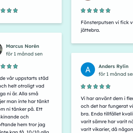
Fönsterputsen vi fick v
jättebra.
Marcus Norén
för 1 månad sen
Anders Rylin
för 1 månad se
de vår uppstarts städ
och helt otroligt vad
ga ni är. Alla små
Vi har använt dem i fle
jer man inte har tänkt
och det har fungerat v
m ni tänker på. Ett
bra. Enda tillfället kval
skinande och
varit sämre har varit n
ftande hem tror jag
varit vikarier, då någon
nte kan få. 10/10 alla