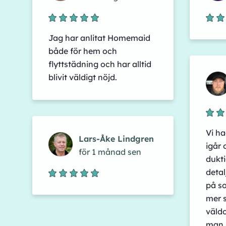
Jag har anlitat Homemaid
både för hem och
flyttstädning och har alltid
blivit väldigt nöjd.
Vi ha
Lars-Åke Lindgren
igår 
för 1 månad sen
dukti
detal
på so
mer 
väldo
man i