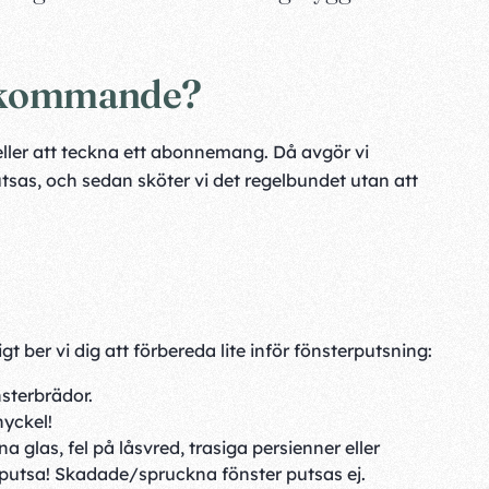
erkommande?
eller att teckna ett abonnemang. Då avgör vi
sas, och sedan sköter vi det regelbundet utan att
t ber vi dig att förbereda lite inför fönsterputsning:
nsterbrädor.
nyckel!
 glas, fel på låsvred, trasiga persienner eller
r putsa! Skadade/spruckna fönster putsas ej.