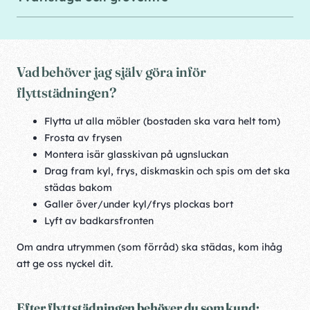
Vad behöver jag själv göra inför
flyttstädningen?
Flytta ut alla möbler (bostaden ska vara helt tom)
Frosta av frysen
Montera isär glasskivan på ugnsluckan
Drag fram kyl, frys, diskmaskin och spis om det ska
städas bakom
Galler över/under kyl/frys plockas bort
Lyft av badkarsfronten
Om andra utrymmen (som förråd) ska städas, kom ihåg
att ge oss nyckel dit.
Efter flyttstädningen behöver du som kund: