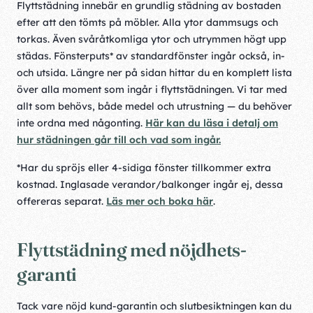
Flyttstädning innebär en grundlig städning av bostaden
efter att den tömts på möbler. Alla ytor dammsugs och
torkas. Även svåråtkomliga ytor och utrymmen högt upp
städas. Fönsterputs* av standardfönster ingår också, in-
och utsida. Längre ner på sidan hittar du en komplett lista
över alla moment som ingår i flyttstädningen. Vi tar med
allt som behövs, både medel och utrustning — du behöver
inte ordna med någonting.
Här kan du läsa i detalj om
hur städningen går till och vad som ingår.
*Har du spröjs eller 4-sidiga fönster tillkommer extra
kostnad. Inglasade verandor/balkonger ingår ej, dessa
offereras separat.
Läs mer och boka här
.
Flyttstädning med nöjdhets-
garanti
Tack vare nöjd kund-garantin och slutbesiktningen kan du