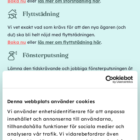
Boka nu
eller
läs mer om storstädning här
.
Flyttstädning
Vi vet exakt vad som krävs för att den nya ägaren (och
du!) ska bli helt nöjd med flyttstädningen.
Boka nu
eller
läs mer om flyttstädning här
.
Fönsterputsning
Lämna den tidskrävande och jobbiga fönsterputsningen åt
oss. Det blir ju alltid lite bättre när ett proffs sköter
putsandet…
Boka nu
eller
läs mer om fönsterputs här
.
Denna webbplats använder cookies
Visningsstädning
Vi använder enhetsidentifierare för att anpassa
Dags att sälja bostaden? Oroa dig inte för visningen. Vi
innehållet och annonserna till användarna,
tar hand om städningen!
tillhandahålla funktioner för sociala medier och
Boka nu
eller
läs mer om visningsstädning här
.
analysera vår trafik. Vi vidarebefordrar även