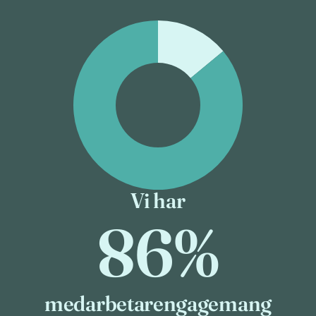
Vi har
86%
medarbetarengagemang