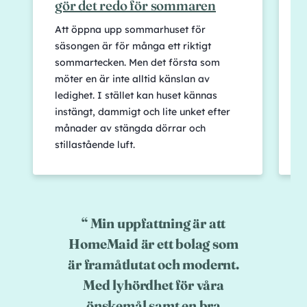
gör det redo för sommaren
Att öppna upp sommarhuset för
S
säsongen är för många ett riktigt
m
sommartecken. Men det första som
h
möter en är inte alltid känslan av
f
ledighet. I stället kan huset kännas
o
instängt, dammigt och lite unket efter
h
månader av stängda dörrar och
s
stillastående luft.
d
Min uppfattning är att
HomeMaid är ett bolag som
är framåtlutat och modernt.
Med lyhördhet för våra
önskemål samt en bra