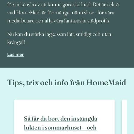
första känsla av att kunna göra skillnad. Det är också
vad HomeMaid är för många människor - för våra
medarbetare och alla våra fantastiska städproffs.
Nu kan du stärka lagkassan lätt, smidigt och utan
krångel!
Läs mer
Tips, trix och info från HomeMaid
Så får du bort den instängda
lukten i sommarhuset – och
–