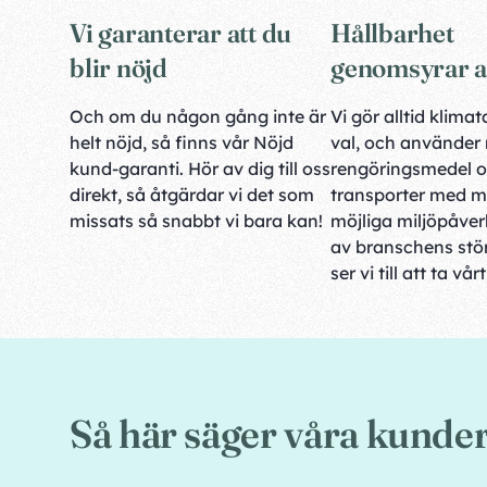
Vi garanterar att du
Hållbarhet
blir nöjd
genomsyrar al
Och om du någon gång inte är
Vi gör alltid klim
helt nöjd, så finns vår Nöjd
val, och använder
kund-garanti. Hör av dig till oss
rengöringsmedel 
direkt, så åtgärdar vi det som
transporter med m
missats så snabbt vi bara kan!
möjliga miljöpåve
av branschens stör
ser vi till att ta vår
Så här säger våra kunde