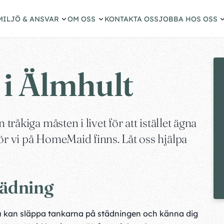
MILJÖ & ANSVAR
OM OSS
KONTAKTA OSS
JOBBA HOS OSS
i Älmhult
 tråkiga måsten i livet för att istället ägna
ör vi på HomeMaid finns. Låt oss hjälpa
tädning
. Du kan släppa tankarna på städningen och känna dig