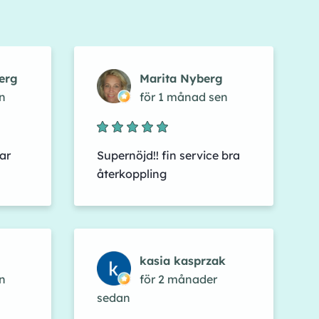
erg
Marita Nyberg
n
för 1 månad sen
ar
Supernöjd!! fin service bra
återkoppling
kasia kasprzak
n
för 2 månader
sedan