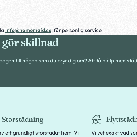
ila
info@homemaid.se
, för personlig service.
gör skillnad
vardagen till någon som du bryr dig om? Att få hjälp med st
Storstädning
Flyttstäd
av ett grundligt storstädat hem! Vi
Vi vet exakt vad so