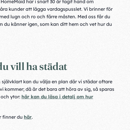
 på HomeMaid har i snart 30 år tagit hand om
ra kunder att lägga vardagspusslet. Vi brinner för
iv med lugn och ro och färre måsten. Med oss får du
m du känner igen, som kan ditt hem och vet hur du
 vill ha städat
jälvklart kan du välja en plan där vi städar oftare
 vi kommer; då är det bara att höra av sig, så sparas
 och ytor:
här kan du läsa i detalj om hur
r finner du
här
.