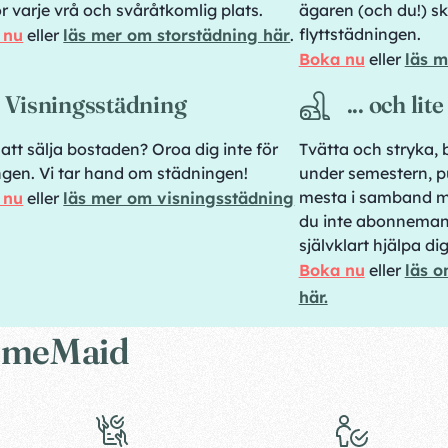
r varje vrå och svåråtkomlig plats.
ägaren (och du!) sk
flyttstädningen.
 nu
eller
läs mer om storstädning här
.
Boka nu
eller
läs m
Visningsstädning
... och lit
att sälja bostaden? Oroa dig inte för
Tvätta och stryka, 
ngen. Vi tar hand om städningen!
under semestern, pu
mesta i samband m
 nu
eller
läs mer om visningsstädning
du inte abonneman
självklart hjälpa di
Boka nu
eller
läs o
här.
 HomeMaid