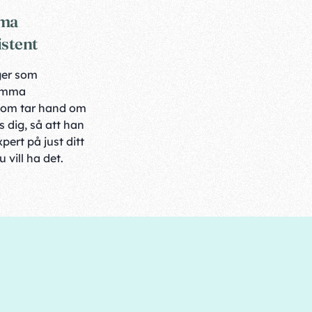
mma
istent
ger som
amma
som tar hand om
 dig, så att han
xpert på just ditt
 vill ha det.