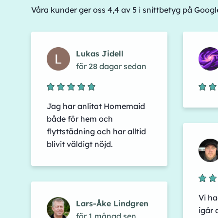
Våra kunder ger oss 4,4 av 5 i snittbetyg på Goog
Lukas Jidell
för 28 dagar sedan
Jag har anlitat Homemaid
både för hem och
flyttstädning och har alltid
blivit väldigt nöjd.
Vi ha
Lars-Åke Lindgren
igår 
för 1 månad sen