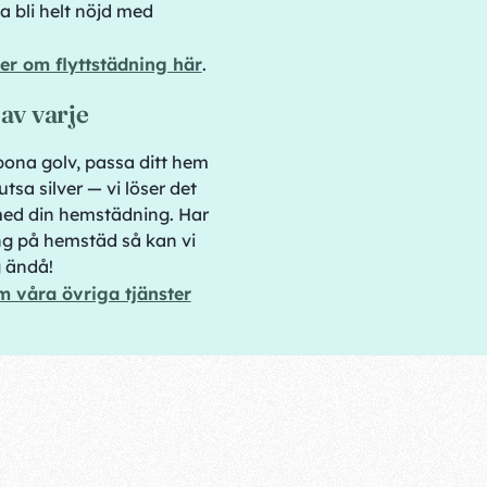
a bli helt nöjd med
er om flyttstädning här
.
e av varje
bona golv, passa ditt hem
tsa silver — vi löser det
ed din hemstädning. Har
g på hemstäd så kan vi
g ändå!
m våra övriga tjänster