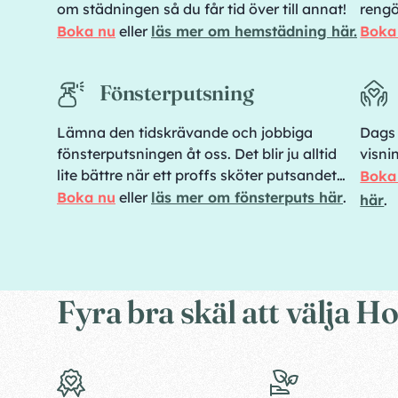
om städningen så du får tid över till annat!
rengö
Boka nu
eller
läs mer om hemstädning här.
Boka
Fönsterputsning
Lämna den tidskrävande och jobbiga
Dags 
fönsterputsningen åt oss. Det blir ju alltid
visni
lite bättre när ett proffs sköter putsandet…
Boka
Boka nu
eller
läs mer om fönsterputs här
.
här
.
Fyra bra skäl att välja