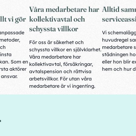
Våra medarbetare har
Alltid sa
lt vi gör
kollektivavtal och
serviceass
schyssta villkor
atanpassade
Vi schemaläg
 metoder,
huvudregel s
För oss är säkerhet och
och
medarbetare 
schyssta villkor en självklarhet.
insta
städningen hos
Våra medarbetare har
rkan. Som en
eller hon blir e
kollektivavtal, försäkringar,
sta aktörer
hem och hur du
avtalspension och rättvisa
t ansvar.
arbetsvillkor. För utan våra
medarbetare är vi ingenting.
r