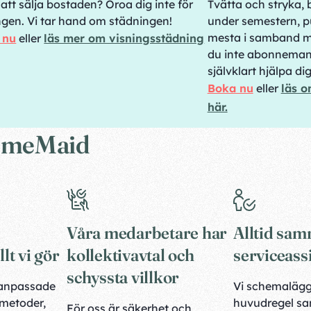
att sälja bostaden? Oroa dig inte för
Tvätta och stryka, 
ngen. Vi tar hand om städningen!
under semestern, pu
mesta i samband m
 nu
eller
läs mer om visningsstädning
du inte abonneman
självklart hjälpa di
Boka nu
eller
läs o
här.
 HomeMaid
Våra medarbetare har
Alltid sa
lt vi gör
kollektivavtal och
serviceass
schyssta villkor
atanpassade
Vi schemaläg
 metoder,
huvudregel s
För oss är säkerhet och