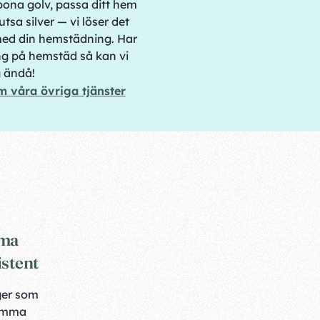
bona golv, passa ditt hem
tsa silver — vi löser det
ed din hemstädning. Har
g på hemstäd så kan vi
g ändå!
m våra övriga tjänster
mma
istent
ger som
amma