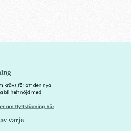
ning
m krävs för att den nya
a bli helt nöjd med
er om flyttstädning här
.
e av varje