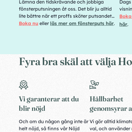
Lämna den tidskrävande och jobbiga
Dags 
fönsterputsningen åt oss. Det blir ju alltid
visni
lite bättre när ett proffs sköter putsandet…
Boka
Boka nu
eller
läs mer om fönsterputs här
.
här
.
Fyra bra skäl att välja
Vi garanterar att du
Hållbarhet
blir nöjd
genomsyrar al
Och om du någon gång inte är
Vi gör alltid klim
helt nöjd, så finns vår Nöjd
val, och använder