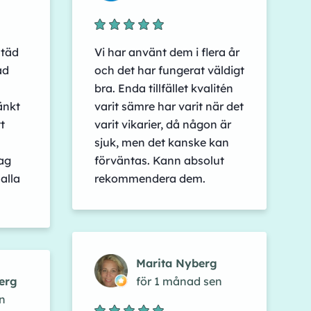
städ
Vi har använt dem i flera år
ad
och det har fungerat väldigt
bra. Enda tillfället kvalitén
änkt
varit sämre har varit när det
t
varit vikarier, då någon är
sjuk, men det kanske kan
ag
förväntas. Kann absolut
alla
rekommendera dem.
Marita Nyberg
erg
för 1 månad sen
n