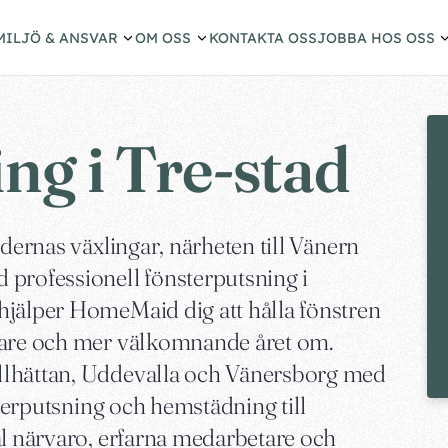
MILJÖ & ANSVAR
OM OSS
KONTAKTA OSS
JOBBA HOS OSS
ng i Tre-stad
idernas växlingar, närheten till Vänern
 professionell fönsterputsning i
hjälper HomeMaid dig att hålla fönstren
sare och mer välkomnande året om.
llhättan, Uddevalla och Vänersborg med
sterputsning och hemstädning till
al närvaro, erfarna medarbetare och