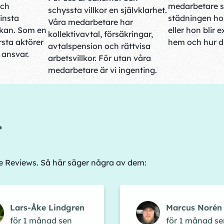
och
medarbetare 
schyssta villkor en självklarhet.
insta
städningen hos
Våra medarbetare har
rkan. Som en
eller hon blir e
kollektivavtal, försäkringar,
sta aktörer
hem och hur du
avtalspension och rättvisa
t ansvar.
arbetsvillkor. För utan våra
medarbetare är vi ingenting.
r
le Reviews. Så här säger några av dem:
Lars-Åke Lindgren
Marcus Norén
för 1 månad sen
för 1 månad se