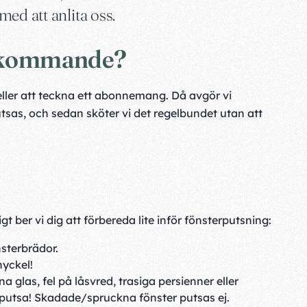
ed att anlita oss.
erkommande?
eller att teckna ett abonnemang. Då avgör vi
sas, och sedan sköter vi det regelbundet utan att
t ber vi dig att förbereda lite inför fönsterputsning:
nsterbrädor.
nyckel!
 glas, fel på låsvred, trasiga persienner eller
r putsa! Skadade/spruckna fönster putsas ej.