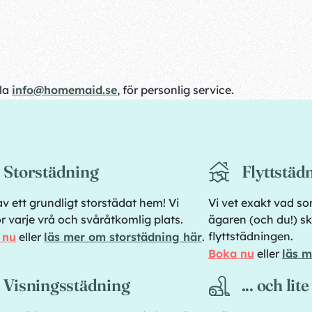
ila
info@homemaid.se
, för personlig service.
Storstädning
Flyttstäd
av ett grundligt storstädat hem! Vi
Vi vet exakt vad so
r varje vrå och svåråtkomlig plats.
ägaren (och du!) sk
flyttstädningen.
 nu
eller
läs mer om storstädning här
.
Boka nu
eller
läs m
Visningsstädning
... och lit