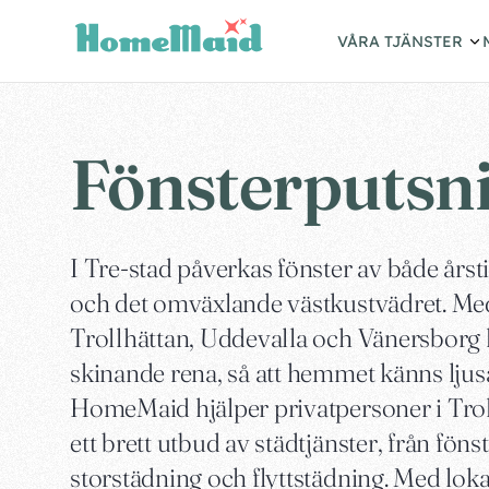
VÅRA TJÄNSTER
Fönsterputsni
I Tre-stad påverkas fönster av både årst
och det omväxlande västkustvädret. Med
Trollhättan, Uddevalla och Vänersborg 
skinande rena, så att hemmet känns lju
HomeMaid hjälper privatpersoner i Tro
ett brett utbud av städtjänster, från fön
storstädning och flyttstädning. Med lok