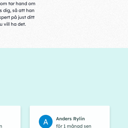
som tar hand om
 dig, så att han
xpert på just ditt
 vill ha det.
Anders Rylin
n
för 1 månad sen