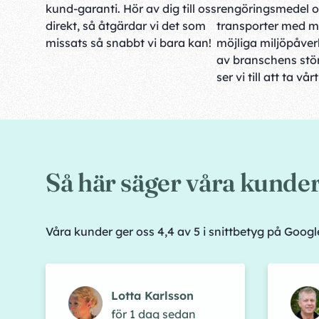
kund-garanti. Hör av dig till oss
rengöringsmedel 
direkt, så åtgärdar vi det som
transporter med m
missats så snabbt vi bara kan!
möjliga miljöpåve
av branschens stör
ser vi till att ta vår
Så här säger våra kunde
Våra kunder ger oss 4,4 av 5 i snittbetyg på Goog
Lotta Karlsson
för 1 dag sedan