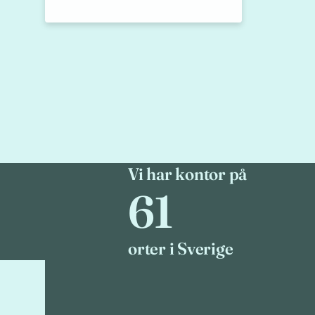
Vi har kontor på
61
61
orter i Sverige