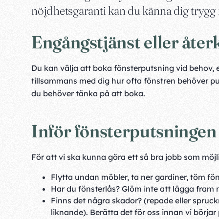
nöjdhetsgaranti kan du känna dig trygg m
Engångstjänst eller åt
Du kan välja att boka fönsterputsning vid behov, 
tillsammans med dig hur ofta fönstren behöver put
du behöver tänka på att boka.
Inför fönsterputsningen
För att vi ska kunna göra ett så bra jobb som möjlig
Flytta undan möbler, ta ner gardiner, töm fö
Har du fönsterlås? Glöm inte att lägga fram 
Finns det några skador? (repade eller spruckna
liknande). Berätta det för oss innan vi börja