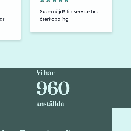
Supernöjd!! fin service bra
ar
återkoppling
Vi har
960
960
anställda