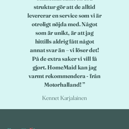
struktur gör att de alltid
levererar en service som vi är
otroligt nöjda med. Något
som är unikt, är att jag
hittills aldrig fått något
annat svar än – vi löser det!
På de extra saker vi vill få
gjort. HomeMaid kan jag
varmt rekommendera - från
Motorhalland!
Kennet Karjalainen