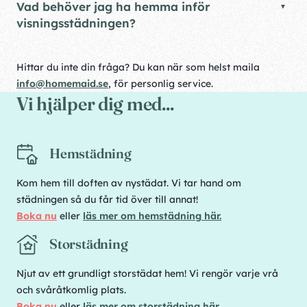
Vad behöver jag ha hemma inför
visningsstädningen?
Hittar du inte din fråga? Du kan när som helst maila
info@homemaid.se
, för personlig service.
Vi hjälper dig med...
Hemstädning
Kom hem till doften av nystädat. Vi tar hand om
städningen så du får tid över till annat!
Boka nu
eller
läs mer om hemstädning här.
Storstädning
Njut av ett grundligt storstädat hem! Vi rengör varje vrå
och svåråtkomlig plats.
Boka nu
eller
läs mer om storstädning här
.