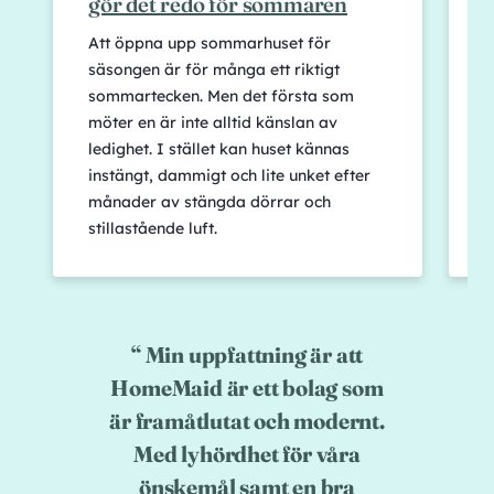
gör det redo för sommaren
Att öppna upp sommarhuset för
S
säsongen är för många ett riktigt
m
sommartecken. Men det första som
h
möter en är inte alltid känslan av
f
ledighet. I stället kan huset kännas
o
instängt, dammigt och lite unket efter
h
månader av stängda dörrar och
s
stillastående luft.
d
Min uppfattning är att
HomeMaid är ett bolag som
är framåtlutat och modernt.
Med lyhördhet för våra
önskemål samt en bra