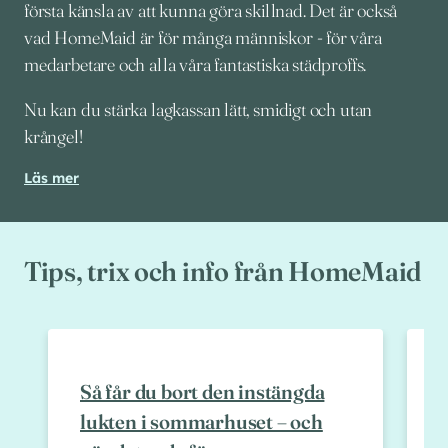
första känsla av att kunna göra skillnad. Det är också
vad HomeMaid är för många människor - för våra
medarbetare och alla våra fantastiska städproffs.
Nu kan du stärka lagkassan lätt, smidigt och utan
krångel!
Läs mer
Tips, trix och info från HomeMaid
Så får du bort den instängda
lukten i sommarhuset – och
–