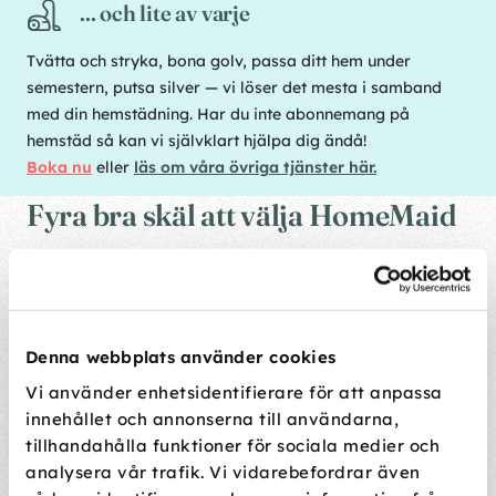
... och lite av varje
Tvätta och stryka, bona golv, passa ditt hem under
semestern, putsa silver — vi löser det mesta i samband
med din hemstädning. Har du inte abonnemang på
hemstäd så kan vi självklart hjälpa dig ändå!
Boka nu
eller
läs om våra övriga tjänster här.
Fyra bra skäl att välja HomeMaid
Vi garanterar att du blir nöjd
Denna webbplats använder cookies
Vi använder enhetsidentifierare för att anpassa
Och om du någon gång inte är helt nöjd, så finns vår Nöjd
innehållet och annonserna till användarna,
kund-garanti. Hör av dig till oss direkt, så åtgärdar vi det
tillhandahålla funktioner för sociala medier och
som missats så snabbt vi bara kan!
analysera vår trafik. Vi vidarebefordrar även