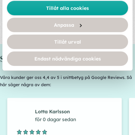
Tillåt alla cookies
Alltid samma serviceassistent
Vi schemalägger som huvudregel samma medarbetare
Anpassa
som tar hand om städningen hos dig, så att han eller hon
blir expert på just ditt hem och hur du vill ha det.
Tillåt urval
Så här säger våra kunder
Endast nödvändiga cookies
Våra kunder ger oss 4,4 av 5 i snittbetyg på Google Reviews. Så
här säger några av dem:
Lotta Karlsson
för 0 dagar sedan