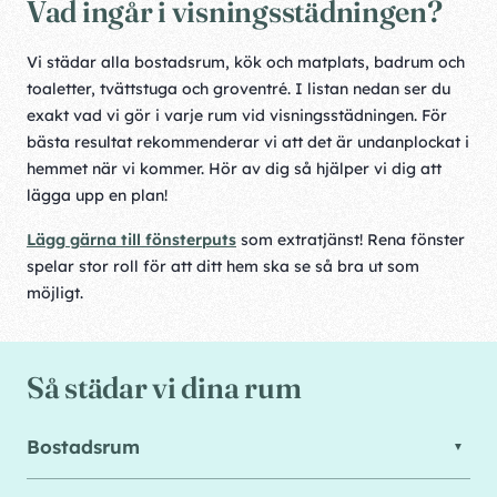
Vad ingår i visningsstädningen?
Vi städar alla bostadsrum, kök och matplats, badrum och
toaletter, tvättstuga och groventré. I listan nedan ser du
exakt vad vi gör i varje rum vid visningsstädningen. För
bästa resultat rekommenderar vi att det är undanplockat i
hemmet när vi kommer. Hör av dig så hjälper vi dig att
lägga upp en plan!
Lägg gärna till fönsterputs
som extratjänst! Rena fönster
spelar stor roll för att ditt hem ska se så bra ut som
möjligt.
Så städar vi dina rum
Bostadsrum