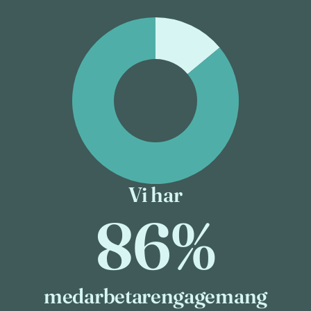
Vi har
86%
medarbetarengagemang