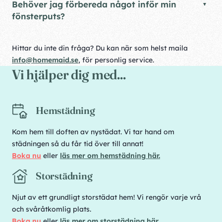
Behöver jag förbereda något inför min
fönsterputs?
Hittar du inte din fråga? Du kan när som helst maila
info@homemaid.se
, för personlig service.
Vi hjälper dig med...
Hemstädning
Kom hem till doften av nystädat. Vi tar hand om
städningen så du får tid över till annat!
Boka nu
eller
läs mer om hemstädning här.
Storstädning
Njut av ett grundligt storstädat hem! Vi rengör varje vrå
och svåråtkomlig plats.
Boka nu
eller
läs mer om storstädning här
.