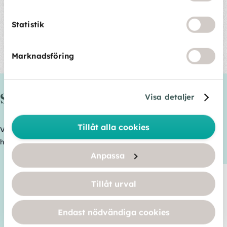
Alltid samma serviceassistent
Statistik
Vi schemalägger som huvudregel samma medarbetare
som tar hand om städningen hos dig, så att han eller hon
Marknadsföring
blir expert på just ditt hem och hur du vill ha det.
Så här säger våra kunder
Visa detaljer
Tillåt alla cookies
Våra kunder ger oss 4,4 av 5 i snittbetyg på Google Reviews. Så
här säger några av dem:
Anpassa
Tillåt urval
Lotta Karlsson
för 1 dag sedan
Endast nödvändiga cookies