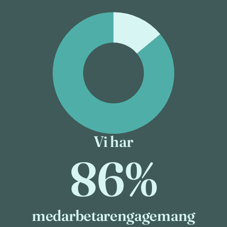
Vi har
86%
medarbetarengagemang