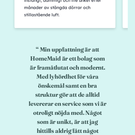
instängt, dammigt och lite unket efter
h
månader av stängda dörrar och
s
stillastående luft.
d
Min uppfattning är att
HomeMaid är ett bolag som
är framåtlutat och modernt.
Med lyhördhet för våra
önskemål samt en bra
struktur gör att de alltid
levererar en service som vi är
otroligt nöjda med. Något
som är unikt, är att jag
hittills aldrig fått något