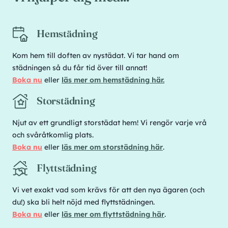
Hemstädning
Kom hem till doften av nystädat. Vi tar hand om
städningen så du får tid över till annat!
Boka nu
eller
läs mer om hemstädning här.
Storstädning
Njut av ett grundligt storstädat hem! Vi rengör varje vrå
och svåråtkomlig plats.
Boka nu
eller
läs mer om storstädning här
.
Flyttstädning
Vi vet exakt vad som krävs för att den nya ägaren (och
du!) ska bli helt nöjd med flyttstädningen.
Boka nu
eller
läs mer om flyttstädning här
.