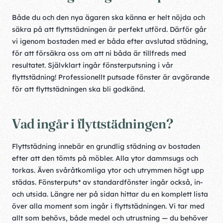
Både du och den nya ägaren ska känna er helt nöjda och
säkra på att flyttstädningen är perfekt utförd. Därför går
vi igenom bostaden med er båda efter avslutad städning,
för att försäkra oss om att ni båda är tillfreds med
resultatet. Självklart ingår fönsterputsning i vår
flyttstädning! Professionellt putsade fönster är avgörande
för att flyttstädningen ska bli godkänd.
Vad ingår i flyttstädningen?
Flyttstädning innebär en grundlig städning av bostaden
efter att den tömts på möbler. Alla ytor dammsugs och
torkas. Även svåråtkomliga ytor och utrymmen högt upp
städas. Fönsterputs* av standardfönster ingår också, in-
och utsida. Längre ner på sidan hittar du en komplett lista
över alla moment som ingår i flyttstädningen. Vi tar med
allt som behövs, både medel och utrustning — du behöver