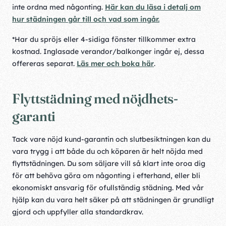
inte ordna med någonting.
Här kan du läsa i detalj om
hur städningen går till och vad som ingår.
*Har du spröjs eller 4-sidiga fönster tillkommer extra
kostnad. Inglasade verandor/balkonger ingår ej, dessa
offereras separat.
Läs mer och boka här
.
Flyttstädning med nöjdhets-
garanti
Tack vare nöjd kund-garantin och slutbesiktningen kan du
vara trygg i att både du och köparen är helt nöjda med
flyttstädningen. Du som säljare vill så klart inte oroa dig
för att behöva göra om någonting i efterhand, eller bli
ekonomiskt ansvarig för ofullständig städning. Med vår
hjälp kan du vara helt säker på att städningen är grundligt
gjord och uppfyller alla standardkrav.