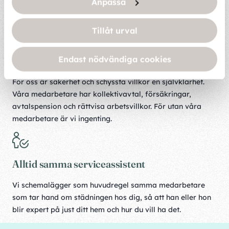
vi till att ta vårt ansvar.
Anpassa
Tillåt urval
Våra medarbetare har kollektivavtal och
Endast nödvändiga cookies
schyssta villkor
För oss är säkerhet och schyssta villkor en självklarhet.
Våra medarbetare har kollektivavtal, försäkringar,
avtalspension och rättvisa arbetsvillkor. För utan våra
medarbetare är vi ingenting.
Alltid samma serviceassistent
Vi schemalägger som huvudregel samma medarbetare
som tar hand om städningen hos dig, så att han eller hon
blir expert på just ditt hem och hur du vill ha det.