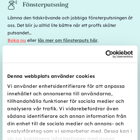
Fönsterputsning
Lämna den tidskrävande och jobbiga fönsterputsningen åt
oss. Det blir ju alltid lite bättre när ett proffs sköter
putsandet…
Boka nu
eller
läs mer om fönsterputs här
.
Visningsstädning
Dags att sälja bostaden? Oroa dig inte för visningen. Vi
tar hand om städningen!
Denna webbplats använder cookies
Boka nu
eller
läs mer om visningsstädning här
.
Vi använder enhetsidentifierare för att anpassa
... och lite av varje
innehållet och annonserna till användarna,
tillhandahålla funktioner för sociala medier och
Tvätta och stryka, bona golv, passa ditt hem under
analysera vår trafik. Vi vidarebefordrar även
semestern, putsa silver — vi löser det mesta i samband
sådana identifierare och annan information från
med din hemstädning. Har du inte abonnemang på
din enhet till de sociala medier och annons- och
hemstäd så kan vi självklart hjälpa dig ändå!
analysföretag som vi samarbetar med. Dessa kan i
Boka nu
eller
läs om våra övriga tjänster här.
sin tur kombinera informationen med annan