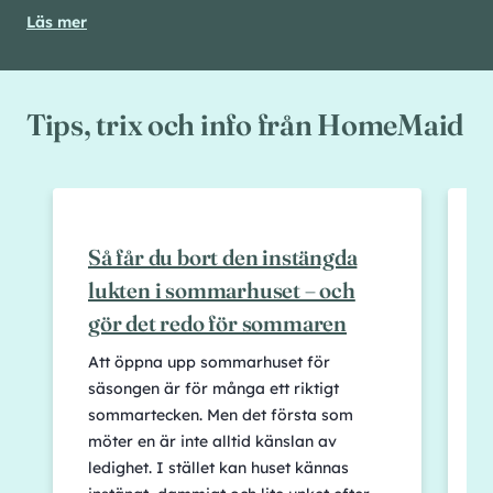
Läs mer
Tips, trix och info från HomeMaid
Så får du bort den instängda
lukten i sommarhuset – och
–
gör det redo för sommaren
Att öppna upp sommarhuset för
S
säsongen är för många ett riktigt
m
sommartecken. Men det första som
h
möter en är inte alltid känslan av
f
ledighet. I stället kan huset kännas
o