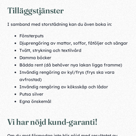
Tilläggstjänster
I samband med storstädning kan du även boka in:
Fönsterputs
Djuprengöring av mattor, soffor, fåtöljer och sängar
Tvätt, strykning och textilvård
Damma böcker
Bädda rent (då behöver nya lakan ligga framme)
Invändig rengöring av kyl/frys (frys ska vara
avfrostad)
Invändig rengöring av köksskåp och lådor
Putsa silver
Egna önskemål
Vi har nöjd kund-garanti!
Om du mot förmodan inte blir nöjd med resultatet av