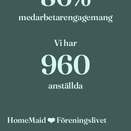
medarbetarengagemang
Vi har
960
960
anställda
HomeMaid ❤️ Föreningslivet