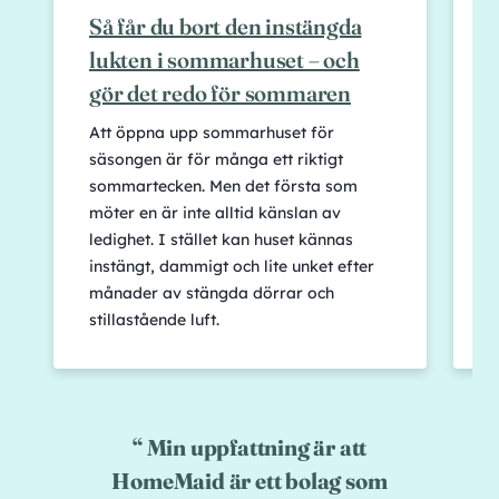
Så får du bort den instängda
lukten i sommarhuset – och
–
gör det redo för sommaren
Att öppna upp sommarhuset för
S
säsongen är för många ett riktigt
m
sommartecken. Men det första som
h
möter en är inte alltid känslan av
f
ledighet. I stället kan huset kännas
o
instängt, dammigt och lite unket efter
h
månader av stängda dörrar och
s
stillastående luft.
d
Min uppfattning är att
HomeMaid är ett bolag som