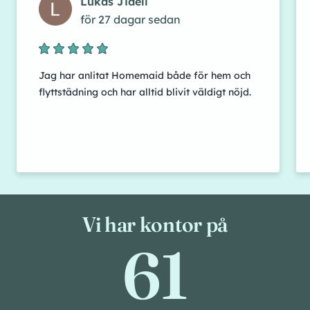
Lukas Jidell
för 27 dagar sedan
Jag har anlitat Homemaid både för hem och
flyttstädning och har alltid blivit väldigt nöjd.
Vi har kontor på
61
61