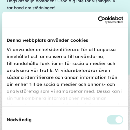
Dags att sälja bostaden? Oroa dig inte för visningen. Vi
tar hand om städningen!
Boka nu
eller
läs mer om visningsstädning här
.
... och lite av varje
Tvätta och stryka, bona golv, passa ditt hem under
Denna webbplats använder cookies
semestern, putsa silver — vi löser det mesta i samband
Vi använder enhetsidentifierare för att anpassa
med din hemstädning. Har du inte abonnemang på
innehållet och annonserna till användarna,
hemstäd så kan vi självklart hjälpa dig ändå!
tillhandahålla funktioner för sociala medier och
Boka nu
eller
läs om våra övriga tjänster här.
analysera vår trafik. Vi vidarebefordrar även
sådana identifierare och annan information från
Fyra bra skäl att välja HomeMaid
din enhet till de sociala medier och annons- och
analysföretag som vi samarbetar med. Dessa kan i
sin tur kombinera informationen med annan
information som du har tillhandahållit eller som de
har samlat in när du har använt deras tjänster.
Vi garanterar att du blir nöjd
Samtyckesval
Nödvändig
Och om du någon gång inte är helt nöjd, så finns vår Nöjd