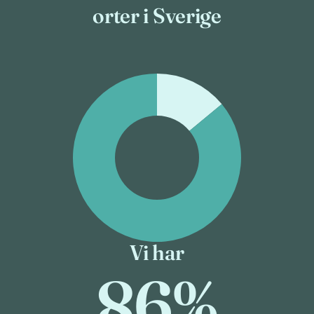
orter i Sverige
Vi har
86%