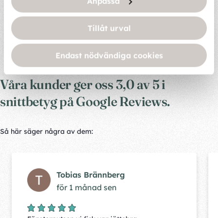
Anpassa
Letar du efter något annat? Ta en titt på våra
övriga
Tillåt urval
tjänster
.
Endast nödvändiga cookies
Våra kunder ger oss 3,0 av 5 i
snittbetyg på Google Reviews.
Så här säger några av dem:
Tobias Brännberg
för 1 månad sen