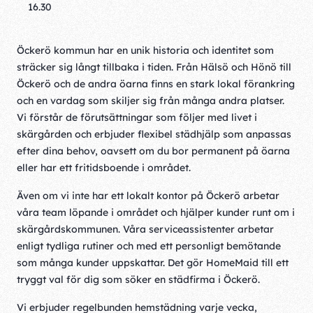
16.30
Öckerö kommun har en unik historia och identitet som
sträcker sig långt tillbaka i tiden. Från Hälsö och Hönö till
Öckerö och de andra öarna finns en stark lokal förankring
och en vardag som skiljer sig från många andra platser.
Vi förstår de förutsättningar som följer med livet i
skärgården och erbjuder flexibel städhjälp som anpassas
efter dina behov, oavsett om du bor permanent på öarna
eller har ett fritidsboende i området.
Även om vi inte har ett lokalt kontor på Öckerö arbetar
våra team löpande i området och hjälper kunder runt om i
skärgårdskommunen. Våra serviceassistenter arbetar
enligt tydliga rutiner och med ett personligt bemötande
som många kunder uppskattar. Det gör HomeMaid till ett
tryggt val för dig som söker en städfirma i Öckerö.
Vi erbjuder regelbunden hemstädning varje vecka,