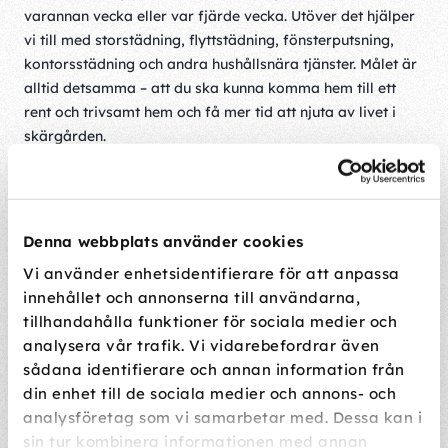
varannan vecka eller var fjärde vecka. Utöver det hjälper
vi till med storstädning, flyttstädning, fönsterputsning,
kontorsstädning och andra hushållsnära tjänster. Målet är
alltid detsamma – att du ska kunna komma hem till ett
rent och trivsamt hem och få mer tid att njuta av livet i
skärgården.
Städhjälp anpassad för livet i
Göteborgs skärgård
Denna webbplats använder cookies
Vi använder enhetsidentifierare för att anpassa
Som städfirma i Öckerö möter vi hem med olika behov –
innehållet och annonserna till användarna,
från mindre bostäder till större villor och fritidshus.
tillhandahålla funktioner för sociala medier och
Därför anpassar vi varje uppdrag efter bostadstyp,
analysera vår trafik. Vi vidarebefordrar även
livssituation och önskemål, med fokus på kvalitet,
sådana identifierare och annan information från
kontinuitet och långsiktiga relationer.
din enhet till de sociala medier och annons- och
analysföretag som vi samarbetar med. Dessa kan i
När flera hushållsnära tjänster finns samlade hos samma
sin tur kombinera informationen med annan
aktör blir det enklare att skapa en lösning som fungerar