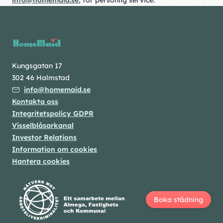
info@homemaid.se
, för personlig service.
Kungsgatan 17
302 46 Halmstad
info@homemaid.se
Kontakta oss
Integritetspolicy GDPR
Visselblåsarkanal
Investor Relations
Information om cookies
Hantera cookies
Boka städning