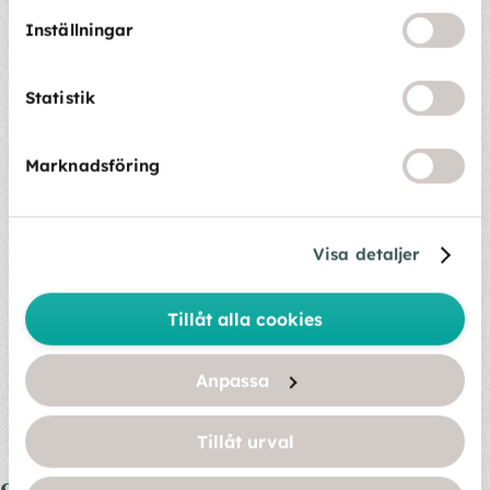
Våra tjänster i Lund:
Inställningar
Hemstädning i Lund
Statistik
Storstädning i Lund
Marknadsföring
Flyttstädning i Lund
Fönsterputsning i Lund
Visa detaljer
Visningsstädning i Lund
Tillåt alla cookies
Letar du efter något annat? Ta en titt på våra
övriga
Anpassa
tjänster
.
Tillåt urval