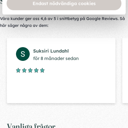
Så här säger våra kunder
Endast nödvändiga cookies
Våra kunder ger oss 4,6 av 5 i snittbetyg på Google Reviews. Så
här säger några av dem:
Suksiri Lundahl
för 8 månader sedan
Vanliga frågor