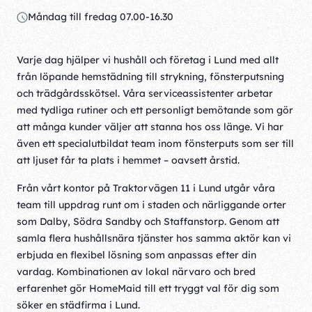
Måndag till fredag 07.00-16.30
Varje dag hjälper vi hushåll och företag i Lund med allt
från löpande hemstädning till strykning, fönsterputsning
och trädgårdsskötsel. Våra serviceassistenter arbetar
med tydliga rutiner och ett personligt bemötande som gör
att många kunder väljer att stanna hos oss länge. Vi har
även ett specialutbildat team inom fönsterputs som ser till
att ljuset får ta plats i hemmet – oavsett årstid.
Från vårt kontor på Traktorvägen 11 i Lund utgår våra
team till uppdrag runt om i staden och närliggande orter
som Dalby, Södra Sandby och Staffanstorp. Genom att
samla flera hushållsnära tjänster hos samma aktör kan vi
erbjuda en flexibel lösning som anpassas efter din
vardag. Kombinationen av lokal närvaro och bred
erfarenhet gör HomeMaid till ett tryggt val för dig som
söker en städfirma i Lund.