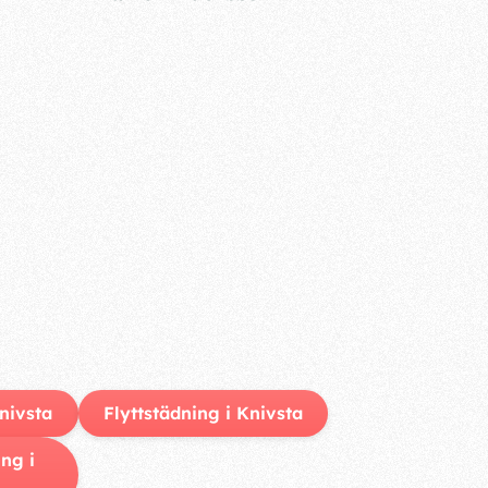
nivsta
Flyttstädning i Knivsta
ng i