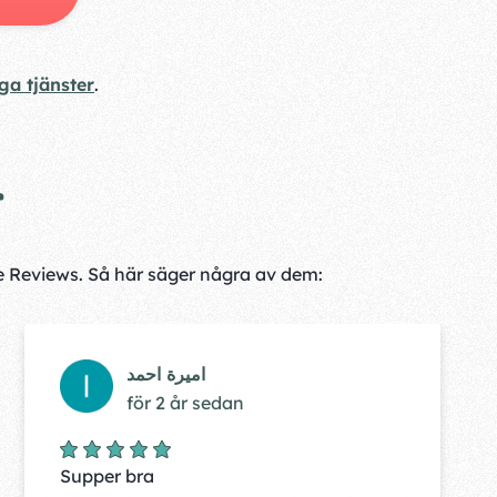
ga tjänster
.
r
le Reviews. Så här säger några av dem:
اميرة احمد
för 2 år sedan
Supper bra