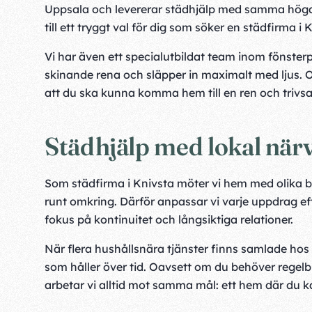
Uppsala och levererar städhjälp med samma höga 
till ett tryggt val för dig som söker en städfirma i 
Vi har även ett specialutbildat team inom fönsterput
skinande rena och släpper in maximalt med ljus. 
att du ska kunna komma hem till en ren och trivsam
Städhjälp med lokal närv
Som städfirma i Knivsta möter vi hem med olika be
runt omkring. Därför anpassar vi varje uppdrag ef
fokus på kontinuitet och långsiktiga relationer.
När flera hushållsnära tjänster finns samlade hos
som håller över tid. Oavsett om du behöver regelbun
arbetar vi alltid mot samma mål: ett hem där du ka