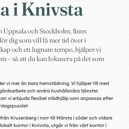
a i Knivsta
an Uppsala och Stockholm, finns
 dig som vill få mer tid över i
kap och ett lugnare tempo, hjälper vi
m – så att du kan fokusera på det som
er vi mer än bara hemstädning. Vi hjälper till med
ädgårdsarbete och andra hushållsnära tjänster.
an vi erbjuda flexibel städhjälp som anpassas efter
ardagspusslet.
från Krusenberg i norr till Märsta i söder och vidare
okalt kontor i Knivsta, utgår vi från vårt kontor i