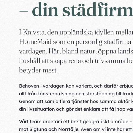
– din städfirm
I Knivsta, den uppländska idyllen mell
HomeMaid som en personlig städfirma för
vardagen. Här, bland natur, öppna lands
hushåll att skapa rena och trivsamma he
betyder mest.
Behoven i vardagen kan variera, och därför erbjud
allt från fönsterputsning och storstädning till tr
Genom att samla flera tjänster hos samma aktör k
din livssituation och gör det enklare att få ihop v
Vårt team arbetar i ett brett geografiskt område – 
mot Sigtuna och Norrtälje. Även om vi inte har ett l