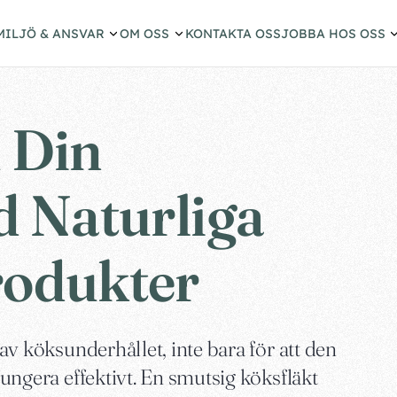
MILJÖ & ANSVAR
OM OSS
KONTAKTA OSS
JOBBA HOS OSS
 Din
d Naturliga
rodukter
 av köksunderhållet, inte bara för att den
 fungera effektivt. En smutsig köksfläkt