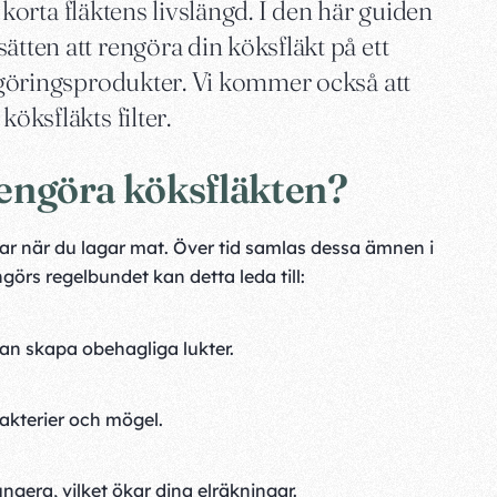
tt korta fläktens livslängd. I den här guiden
ätten att rengöra din köksfläkt på ett
engöringsprodukter. Vi kommer också att
öksfläkts filter.
 rengöra köksfläkten?
ar när du lagar mat. Över tid samlas dessa ämnen i
ngörs regelbundet kan detta leda till:
kan skapa obehagliga lukter.
akterier och mögel.
ungera, vilket ökar dina elräkningar.