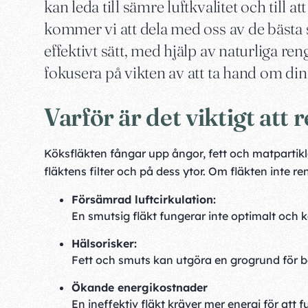
kan leda till sämre luftkvalitet och till a
kommer vi att dela med oss av de bästa s
effektivt sätt, med hjälp av naturliga r
fokusera på vikten av att ta hand om din k
Varför är det viktigt att
Köksfläkten fångar upp ångor, fett och matpartikl
fläktens filter och på dess ytor. Om fläkten inte re
Försämrad luftcirkulation:
En smutsig fläkt fungerar inte optimalt och 
Hälsorisker:
Fett och smuts kan utgöra en grogrund för b
Ökande energikostnader
En ineffektiv fläkt kräver mer energi för att f