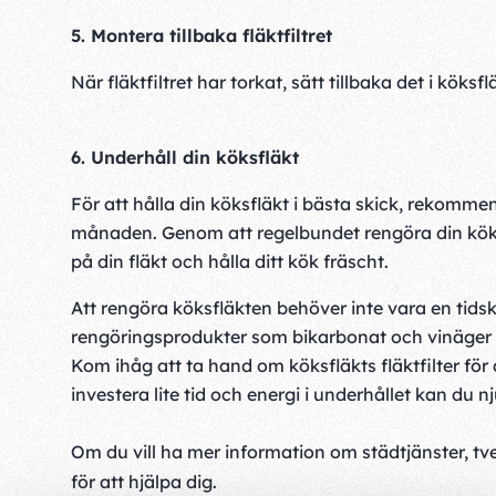
5. Montera tillbaka fläktfiltret
När fläktfiltret har torkat, sätt tillbaka det i köksflä
6. Underhåll din köksfläkt
För att hålla din köksfläkt i bästa skick, rekomme
månaden. Genom att regelbundet rengöra din köksf
på din fläkt och hålla ditt kök fräscht.
Att rengöra köksfläkten behöver inte vara en tids
rengöringsprodukter som bikarbonat och vinäger ka
Kom ihåg att ta hand om köksfläkts fläktfilter för
investera lite tid och energi i underhållet kan du 
Om du vill ha mer information om städtjänster, tv
för att hjälpa dig.