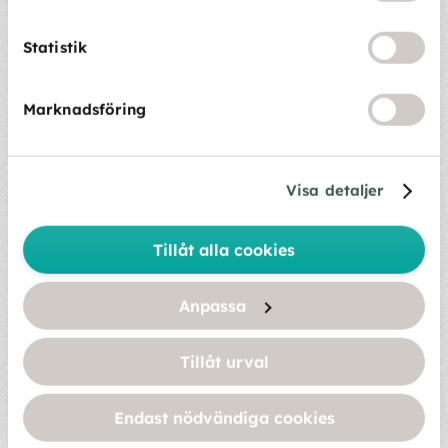
• sopskåp
• kaffebryggare och vattenkokare
Statistik
Passa också på att kontrollera gamla torrvaror och
kryddor som blivit stående sedan förra sommaren. Ett
Marknadsföring
enkelt knep är att ställa in en skål med bikarbonat i
kylskåpet för att neutralisera lukt.
Visa detaljer
Spola vatten och avlopp
Tillåt alla cookies
Golvbrunnar och avlopp som inte använts på länge kan
börja lukta ganska kraftigt.
Anpassa
Spola därför:
• kranar
Tillåt urval
• dusch
• toaletter
Endast nödvändiga cookies
• golvbrunnar