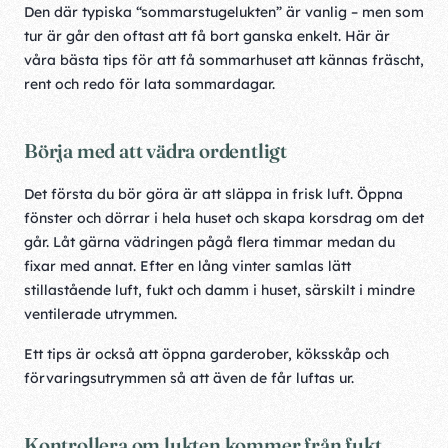
Den där typiska “sommarstugelukten” är vanlig – men som
tur är går den oftast att få bort ganska enkelt. Här är
våra bästa tips för att få sommarhuset att kännas fräscht,
rent och redo för lata sommardagar.
Börja med att vädra ordentligt
Det första du bör göra är att släppa in frisk luft. Öppna
fönster och dörrar i hela huset och skapa korsdrag om det
går. Låt gärna vädringen pågå flera timmar medan du
fixar med annat. Efter en lång vinter samlas lätt
stillastående luft, fukt och damm i huset, särskilt i mindre
ventilerade utrymmen.
Ett tips är också att öppna garderober, köksskåp och
förvaringsutrymmen så att även de får luftas ur.
Kontrollera om lukten kommer från fukt