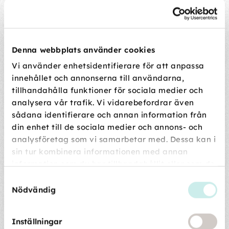
• sängkläder
• filtar
• gardiner
• kuddfodral
Denna webbplats använder cookies
• badrumsmattor
Vi använder enhetsidentifierare för att anpassa
Även soffor, madrasser och mattor kan behöva vädras
innehållet och annonserna till användarna,
ordentligt. Om vädret tillåter kan du med fördel bära ut
tillhandahålla funktioner för sociala medier och
textilier i solen en stund. Det gör ofta stor skillnad för
analysera vår trafik. Vi vidarebefordrar även
känslan inomhus.
sådana identifierare och annan information från
din enhet till de sociala medier och annons- och
analysföretag som vi samarbetar med. Dessa kan i
Rengör kök och kylskåp
sin tur kombinera informationen med annan
information som du har tillhandahållit eller som de
Kök är ett av de ställen där lukt lätt samlas över vintern.
har samlat in när du har använt deras tjänster.
Samtyckesval
Torka ur:
Nödvändig
• kyl och frys
• skafferiskåp
Inställningar