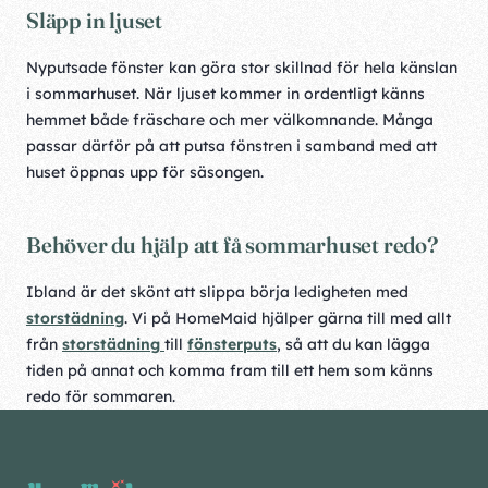
Släpp in ljuset
Nyputsade fönster kan göra stor skillnad för hela känslan
i sommarhuset. När ljuset kommer in ordentligt känns
hemmet både fräschare och mer välkomnande. Många
passar därför på att putsa fönstren i samband med att
huset öppnas upp för säsongen.
Behöver du hjälp att få sommarhuset redo?
Ibland är det skönt att slippa börja ledigheten med
storstädning
. Vi på HomeMaid hjälper gärna till med allt
från
storstädning
till
fönsterputs
, så att du kan lägga
tiden på annat och komma fram till ett hem som känns
redo för sommaren.